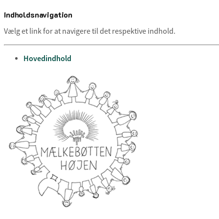
Indholdsnavigation
Vælg et link for at navigere til det respektive indhold.
gå til
Hovedindhold